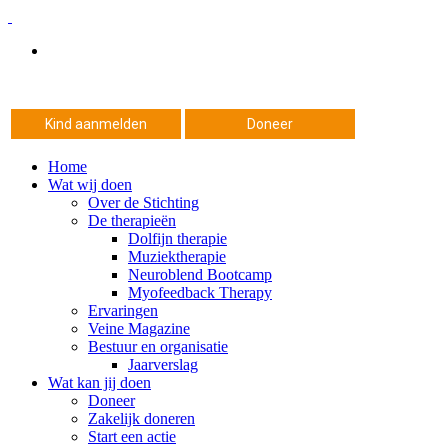
Kind aanmelden
Doneer
Home
Wat wij doen
Over de Stichting
De therapieën
Dolfijn therapie
Muziektherapie
Neuroblend Bootcamp
Myofeedback Therapy
Ervaringen
Veine Magazine
Bestuur en organisatie
Jaarverslag
Wat kan jij doen
Doneer
Zakelijk doneren
Start een actie