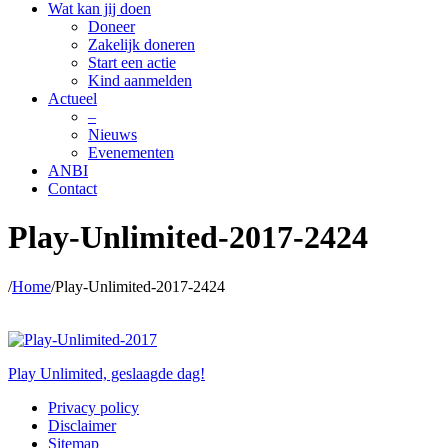
Wat kan jij doen
Doneer
Zakelijk doneren
Start een actie
Kind aanmelden
Actueel
–
Nieuws
Evenementen
ANBI
Contact
Play-Unlimited-2017-2424
/
Home
/
Play-Unlimited-2017-2424
Play-Unlimited-2017-2424
Posted on
29 september 2017
by
Kids Unlimited
wrote in
.
Play Unlimited, geslaagde dag!
Privacy policy
Disclaimer
Sitemap