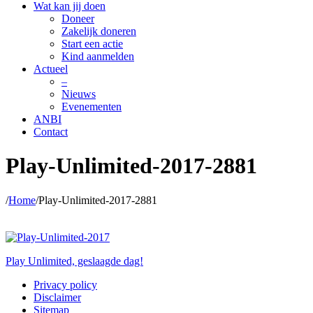
Wat kan jij doen
Doneer
Zakelijk doneren
Start een actie
Kind aanmelden
Actueel
–
Nieuws
Evenementen
ANBI
Contact
Play-Unlimited-2017-2881
/
Home
/
Play-Unlimited-2017-2881
Play-Unlimited-2017-2881
Posted on
29 september 2017
by
Kids Unlimited
wrote in
.
Play Unlimited, geslaagde dag!
Privacy policy
Disclaimer
Sitemap