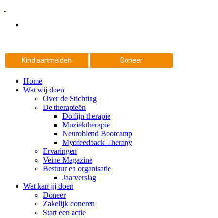
Kind aanmelden
Doneer
Home
Wat wij doen
Over de Stichting
De therapieën
Dolfijn therapie
Muziektherapie
Neuroblend Bootcamp
Myofeedback Therapy
Ervaringen
Veine Magazine
Bestuur en organisatie
Jaarverslag
Wat kan jij doen
Doneer
Zakelijk doneren
Start een actie